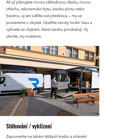
Ať už plánujete novou základovou desku, novou
střechu, rekonstrukci bytu, stavbu plotu nebo
bazénu, vy jen sdílíte své představy – my se
postaráme o zbytek. Ušetříte stovky hodin času a
vyhnete se chybám, které stavbu prodražují. Vy
stavíte, my makáme.
Stěhování / vyklízení
Zapomeňte na tahání těžkých krabic a shánění