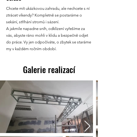
Chcete mít ukázkovou zahradu, ale nechcete s ní
ztrácet víkendy? Kompletně se postaráme o
sekání, stříhání stromů i sázení.
A jakmile napadne sníh, odklízení vyřešíme za
vás, abyste ráno mohli v klidu a bezpečně odjet
do práce. Vy jen odpočíváte, o zbytek se staráme
my v každém ročním období.
Galerie realizací