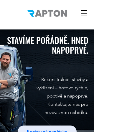
STAVÍME POŘÁDNĚ. HNED
NAPOPRVÉ.
Rekonstrukce, stavby a
vyklízení – hotovo rychle,
poctivě a napoprvé.
Kontaktujte nás pro
nezávaznou nabídku.
Nezávazná poptávka