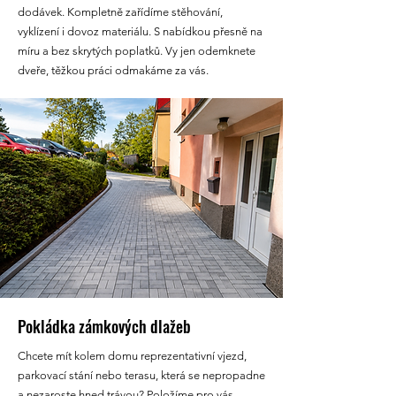
dodávek. Kompletně zařídíme stěhování,
vyklízení i dovoz materiálu. S nabídkou přesně na
míru a bez skrytých poplatků. Vy jen odemknete
dveře, těžkou práci odmakáme za vás.
Pokládka zámkových dlažeb
Chcete mít kolem domu reprezentativní vjezd,
parkovací stání nebo terasu, která se nepropadne
a nezaroste hned trávou? Položíme pro vás